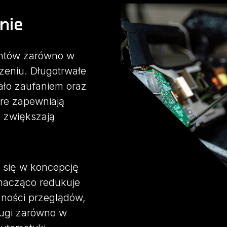
nie
entów zarówno w
czeniu. Długotrwałe
ło zaufaniem oraz
re zapewniają
i zwiększają
 się w koncepcję
nacząco redukuje
zności przeglądów,
ługi zarówno w