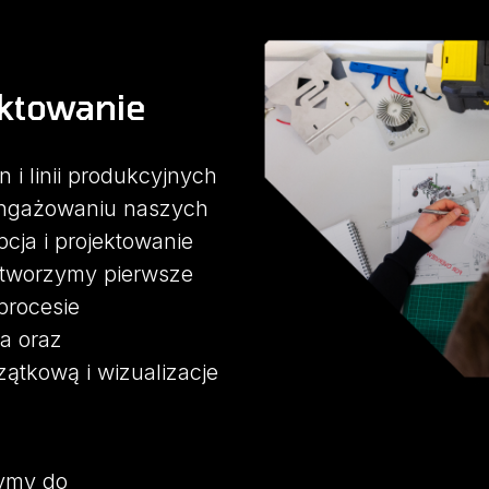
ektowanie
i linii produkcyjnych
ngażowaniu naszych
cja i projektowanie
 tworzymy pierwsze
procesie
a oraz
tkową i wizualizacje
żymy do