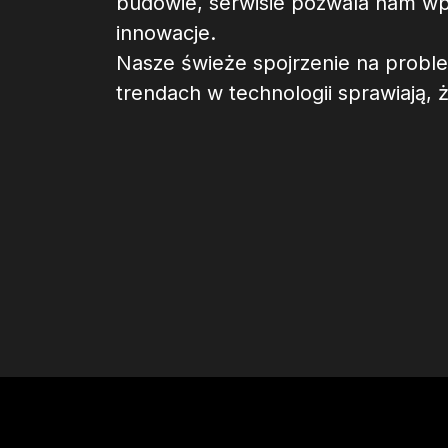
budowie, serwisie pozwala nam w
innowacje.
Nasze świeże spojrzenie na probl
trendach w technologii sprawiają,