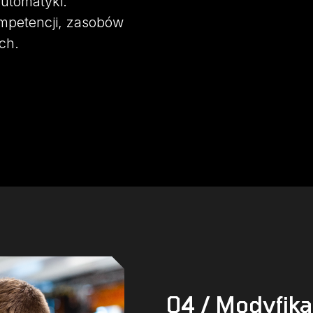
automatyki.
petencji, zasobów
ch.
04 / Modyfika